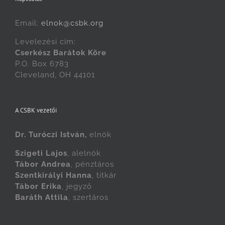
Email:
elnok@csbk.org
Levelezési cím:
Cserkész Barátok Köre
P.O. Box 6783
Cleveland, OH 44101
A CSBK vezetői
Dr. Turóczi István,
elnök
Szigeti Lajos
, alelnök
Tábor Andrea
, pénztáros
Szentkirályi Hanna
, titkár
Tábor Erika
, jegyző
Baráth Attila
, szertáros