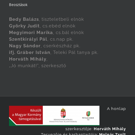
Beosztások
Bedy Balázs
, tiszteletbeli elnök
Györky Judit
, cs.ebéd elnök
Megyimori Marika
, cs.bál elnök
Szentkirályi Pál
, cs.nap pk.
Nagy Sándor
, cserkészház pk.
ifj. Gráber István
, Teleki Pál tanya pk.
Horváth Mihály
,
„Jó munkát!”, szerkesztő
A honlap
szerkesztője:
Horváth Mihály
Tervezője és karbantartója:
Molnár Zsolt