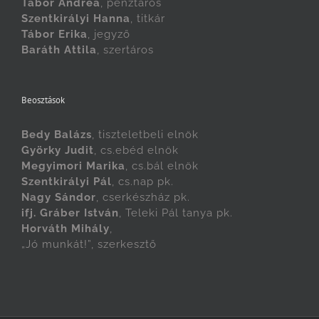
Tábor Andrea
, pénztáros
Szentkirályi Hanna
, titkár
Tábor Erika
, jegyző
Baráth Attila
, szertáros
Beosztások
Bedy Balázs
, tiszteletbeli elnök
Györky Judit
, cs.ebéd elnök
Megyimori Marika
, cs.bál elnök
Szentkirályi Pál
, cs.nap pk.
Nagy Sándor
, cserkészház pk.
ifj. Gráber István
, Teleki Pál tanya pk.
Horváth Mihály
,
„Jó munkát!”, szerkesztő