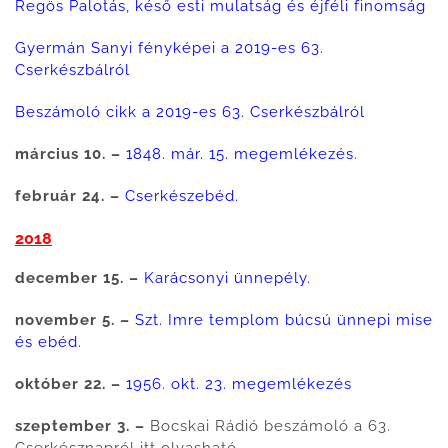
Regös Palotás, késő esti mulatság és éjféli finomság
Gyermán Sanyi fényképei a 2019-es 63.
Cserkészbálról
Beszámoló cikk a 2019-es 63. Cserkészbálról
március 10. –
1848. már. 15. megemlékezés.
február 24. –
Cserkészebéd.
2018
december 15. –
Karácsonyi ünnepély.
november 5. –
Szt. Imre templom búcsú ünnepi mise
és ebéd.
október 22. –
1956. okt. 23. megemlékezés
szeptember 3. –
Bocskai Rádió beszámoló a 63.
Cserkésznapról itt olvasható.