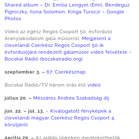
Shared album – Dr. Emilia Lengyel (Emi), Bendeguz
Pigniczky, Ilona Solomon, Kinga Turoczi – Google
Photos
Videó az egész Regös Csoport 50. évforduló
Aranylakodalom gála műsorról:
Megjelent a
clevelandi Cserkész Regös Csoport 50-ik
évfordulójára rendezett gálaműsor videó felvétele –
Bocskai Rádió (bocskairadio.org)
szeptember 3. –
67. Cserkésznap
Bocskai Rádió/TV három órás élő
videó
július 20. –
Mészáros Andrea Szabadság díj
jún. 22. – júl. 13.
–
Kiválogatott fényképek a
clevelandi magyar Cserkész Regös Csoport 4.
körútjáról
április 29. –
Az alábbi linkeken megtekinthetők