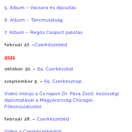
5. Album – Vacsora és díjosztás
6. Album – Táncmulatság
7. Album – Regös Csoport palotás
február 27. –
Cserkészebéd
2021
október 30. –
64. Cserkészbál
szeptember 5. –
65. Cserkésznap
Videó interjú a Cs.napon Dr. Páva Zsolt, közösségi
diplomatával a Magyarország Chicagói
Főkonzulátustól
február 28. –
Cserkészebéd
Videó a Cserkészebédről