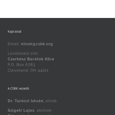
Kapcsolat
Email:
elnok@csbk.org
Levelezési cím:
Cserkész Barátok Köre
P.O. Box 6783
Cleveland, OH 44101
A CSBK vezetői
Dr. Turóczi István,
elnök
Szigeti Lajos
, alelnök