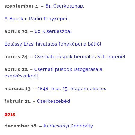
szeptember 4. –
61. Cserkésznap.
A Bocskai Rádió fényképei.
április 30. –
60. Cserkészbál
Balássy Erzsi hivatalos fényképei a bálról
április 24. –
Cserháti püspök bérmálás Szt. Imrénél
április 22. –
Cserháti püspök látogatása a
cserkészeknél
március 13. –
1848. már. 15. megemlékezés
f
ebruár 21. –
Cserkészebéd
2015
december 18. –
Karácsonyi ünnepély