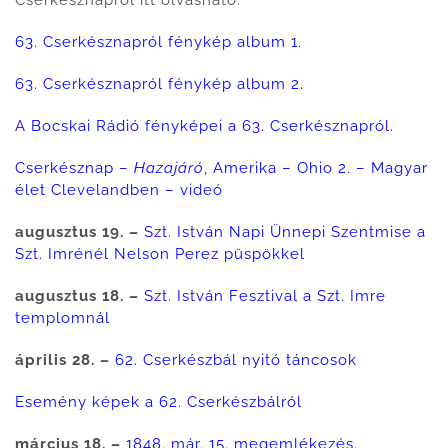
63. Cserkésznapról fénykép album 1.
63. Cserkésznapról fénykép album 2.
A Bocskai Rádió fényképei a 63. Cserkésznapról.
Cserkésznap –
Hazajáró
, Amerika – Ohio 2. – Magyar
élet Clevelandben – videó
augusztus 19. –
Szt. István Napi Ünnepi Szentmise a
Szt. Imrénél Nelson Perez püspökkel
augusztus 18. –
Szt. István Fesztival a Szt. Imre
templomnál
április 28. –
62. Cserkészbál nyitó táncosok
Esemény képek a 62. Cserkészbálról
március 18. –
1848. már. 15. megemlékezés.