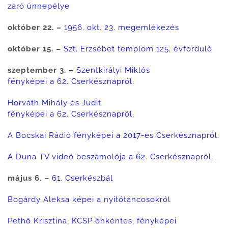
záró ünnepélye
október 22. –
1956. okt. 23. megemlékezés
október 15. –
Szt. Erzsébet templom 125. évforduló
szeptember 3.
–
Szentkirályi Miklós
fényképei a 62. Cserkésznapról.
Horváth Mihály és Judit
fényképei a 62. Cserkésznapról.
A Bocskai Rádió fényképei a 2017-es Cserkésznapról.
A Duna TV videó beszámolója a 62. Cserkésznapról.
május 6. –
61. Cserkészbál
Bogárdy Aleksa képei a nyitótáncosokról
Pethő Krisztina, KCSP önkéntes, fényképei