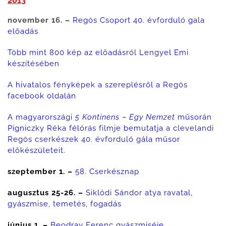
2013
november 16. –
Regös Csoport 40. évforduló gala
előadás
Több mint 800 kép az előadásról Lengyel Emi
készítésében
A hivatalos fényképek a szereplésről a Regös
facebook oldalán
A magyarországi
5 Kontinens – Egy Nemzet
műsorán
Pigniczky Réka félórás filmje bemutatja a clevelandi
Regös cserkészek 40. évforduló gála műsor
előkészületeit.
szeptember 1. –
58. Cserkésznap
augusztus 25-26. –
Siklódi Sándor atya ravatal,
gyászmise, temetés, fogadás
június 1. –
Beodray Ferenc gyászmiséje