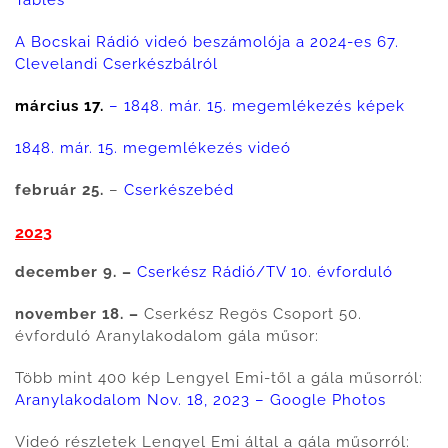
A Bocskai Rádió videó beszámolója a 2024-es 67.
Clevelandi Cserkészbálról
március 17.
–
1848. már. 15. megemlékezés képek
1848. már. 15. megemlékezés videó
február 25.
–
Cserkészebéd
2023
december 9. –
Cserkész Rádió/TV 10. évforduló
november 18. –
Cserkész Regös Csoport 50.
évforduló Aranylakodalom gála műsor:
Több mint 400 kép Lengyel Emi-től a gála műsorról:
Aranylakodalom Nov. 18, 2023 – Google Photos
Videó részletek Lengyel Emi által a gála műsorról: