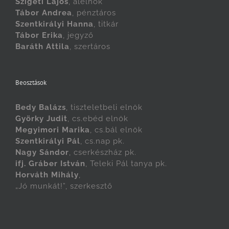
Szigeti Lajos
, alelnök
Tábor Andrea
, pénztáros
Szentkirályi Hanna
, titkár
Tábor Erika
, jegyző
Baráth Attila
, szertáros
Beosztások
Bedy Balázs
, tiszteletbeli elnök
Györky Judit
, cs.ebéd elnök
Megyimori Marika
, cs.bál elnök
Szentkirályi Pál
, cs.nap pk.
Nagy Sándor
, cserkészház pk.
ifj. Gráber István
, Teleki Pál tanya pk.
Horváth Mihály
,
„Jó munkát!”, szerkesztő