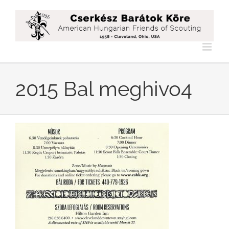
Kihagyás
2015 Bal meghivo4