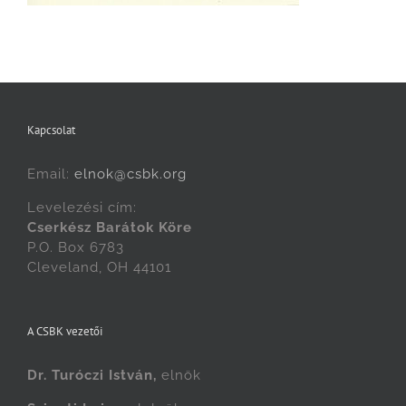
Kapcsolat
Email:
elnok@csbk.org
Levelezési cím:
Cserkész Barátok Köre
P.O. Box 6783
Cleveland, OH 44101
A CSBK vezetői
Dr. Turóczi István,
elnök