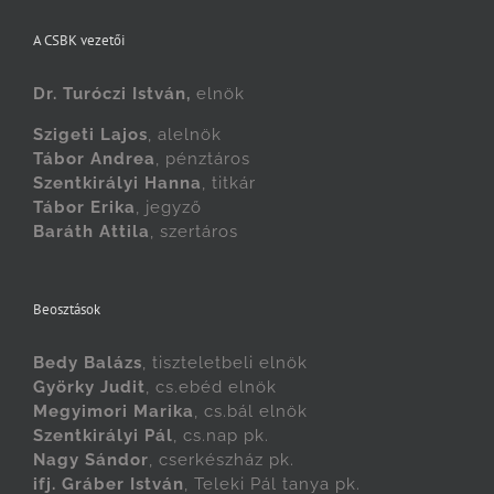
A CSBK vezetői
Dr. Turóczi István,
elnök
Szigeti Lajos
, alelnök
Tábor Andrea
, pénztáros
Szentkirályi Hanna
, titkár
Tábor Erika
, jegyző
Baráth Attila
, szertáros
Beosztások
Bedy Balázs
, tiszteletbeli elnök
Györky Judit
, cs.ebéd elnök
Megyimori Marika
, cs.bál elnök
Szentkirályi Pál
, cs.nap pk.
Nagy Sándor
, cserkészház pk.
ifj. Gráber István
, Teleki Pál tanya pk.