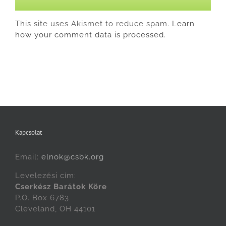
This site uses Akismet to reduce spam.
Learn
how your comment data is processed.
Kapcsolat
Email:
elnok@csbk.org
Levelezési cím:
Cserkész Barátok Köre
P.O. Box 6783
Cleveland, OH 44101