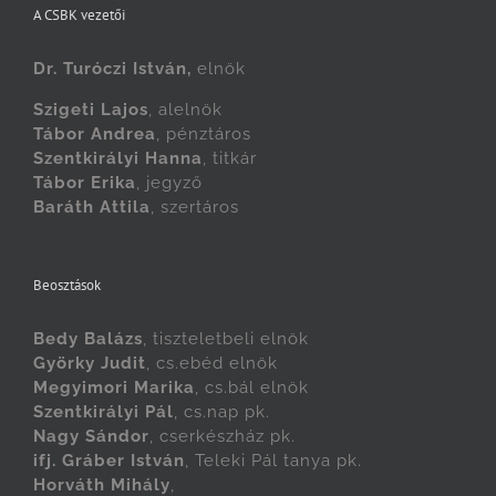
A CSBK vezetői
Dr. Turóczi István,
elnök
Szigeti Lajos
, alelnök
Tábor Andrea
, pénztáros
Szentkirályi Hanna
, titkár
Tábor Erika
, jegyző
Baráth Attila
, szertáros
Beosztások
Bedy Balázs
, tiszteletbeli elnök
Györky Judit
, cs.ebéd elnök
Megyimori Marika
, cs.bál elnök
Szentkirályi Pál
, cs.nap pk.
Nagy Sándor
, cserkészház pk.
ifj. Gráber István
, Teleki Pál tanya pk.
Horváth Mihály
,