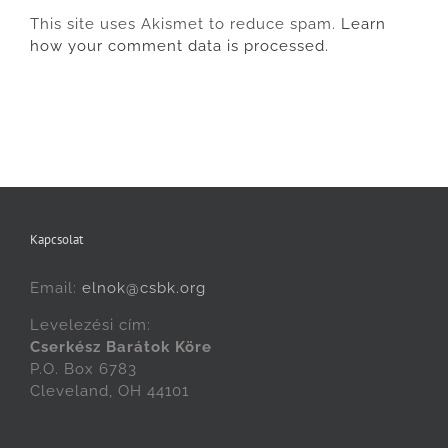
This site uses Akismet to reduce spam.
Learn
how your comment data is processed.
Kapcsolat
Email:
elnok@csbk.org
Levelezési cím:
Cserkész Barátok Köre
P.O. Box 6783
Cleveland, OH 44101