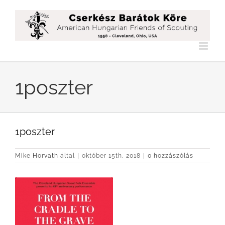
Kihagyás
1poszter
1poszter
Mike Horvath
által
|
október 15th, 2018
|
0 hozzászólás