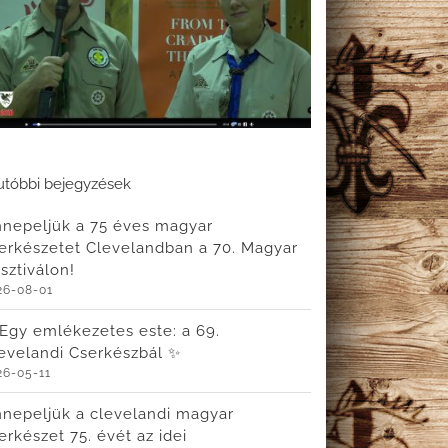
tóbbi bejegyzések
nepeljük a 75 éves magyar
erkészetet Clevelandban a 70. Magyar
sztiválon!
26-08-01
Egy emlékezetes este: a 69.
evelandi Cserkészbál ✨
26-05-11
nepeljük a clevelandi magyar
erkészet 75. évét az idei