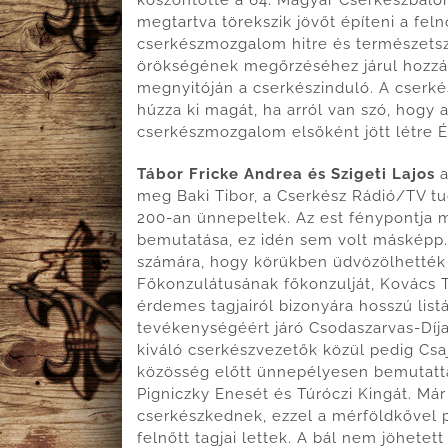
t
megtartva törekszik jövőt építeni a fe
C
cserkészmozgalom hitre és természets
b
örökségének megőrzéséhez járul hozzá. 
megnyitóján a cserkészinduló. A cserké
húzza ki magát, ha arról van szó, hogy 
cserkészmozgalom elsőként jött létre 
Tábor Fricke Andrea és Szigeti Lajos
a
meg Baki Tibor, a Cserkész Rádió/TV tu
200-an ünnepeltek. Az est fénypontja 
bemutatása, ez idén sem volt másképp. 
számára, hogy körükben üdvözölhették
Főkonzulátusának főkonzulját, Kovács T
érdemes tagjairól bizonyára hosszú listá
tevékenységéért járó Csodaszarvas-Díja
kiváló cserkészvezetők közül pedig Csaj
közösség előtt ünnepélyesen bemutattak
Pigniczky Enesét és Túróczi Kingát. Már
cserkészkednek, ezzel a mérföldkővel p
felnőtt tagjai lettek. A bál nem jöhetett