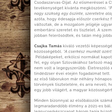
Csodaszarvas-Díjat. Az elismeréssel a
tevékenységet kívánta megköszönni.
“
nagy szükség egy őszinte, szeretetre ala
azóta, hogy édesapja először cserkész 
változtak, de a mozgalom jeligéje ugya
embertársi szeretet és tisztelet. A sze
jobban felerősödtek, és talán még jobb
Csajka Tamás
kiváló vezetői képességé
közösségéből.
“A cserkész munkát azért 
Példaképeket, erkölcsi normákat kapott
fel, egy olyan Szlovákiához tartozó ma
nem volt a legegyszerűbb. Életreszóló 
tindédzser évei elején fogadalmat tett
az első táborukon már néhány hónapos k
törvények tiszteletére, és arra neveli,
egy jobb világért, a magyar közösségért
Minden bizonnyal az elsőbálozók számár
legmaradandóbb élmény a 2021-es bál. A
leánycserkészcsapat három tagja húzott