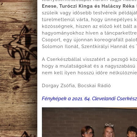
Enese, Turóczi Kinga és Halácsy Réka
szüleik vagy idősebb testvéreik példáj
türelmetlenül várta, hogy ünnepélyes 
közösségnek, hiszen az előző két bált a
hagyományokhoz híven a táncparkettre 
Csoport, egy újonnan koreografált palot
Solomon Ilonát, Szentkirályi Hannát és T
A Cserkészbállal visszatért a pezsgő k
hogy a mulatságokat és a nagyszabású
nem kell ilyen hosszú időre nélkülözni
Dorgay Zsófia, Bocskai Rádió
Fényképek a 2021. 64. Clevelandi Cserkész