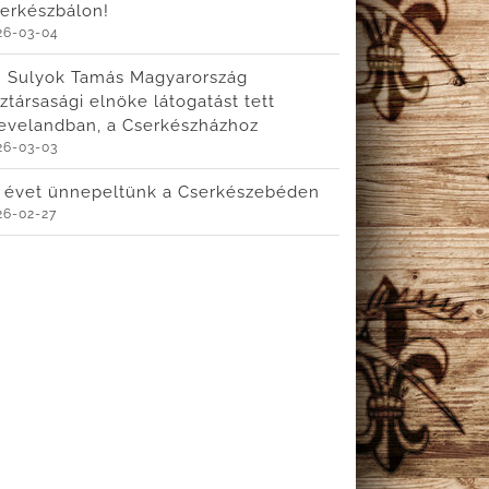
erkészbálon!
26-03-04
. Sulyok Tamás Magyarország
ztársasági elnöke látogatást tett
evelandban, a Cserkészházhoz
26-03-03
 évet ünnepeltünk a Cserkészebéden
26-02-27