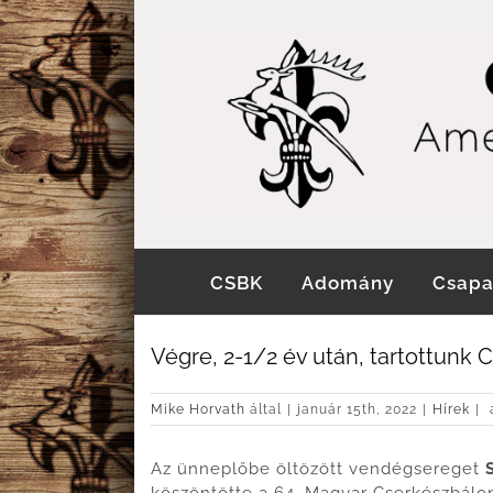
Kihagyás
CSBK
Adomány
Csapa
Végre, 2-1/2 év után, tartottunk 
V
Mike Horvath
által
|
január 15th, 2022
|
Hírek
|
a
2
1
Az ünneplőbe öltözött vendégsereget
é
u
köszöntötte a 64. Magyar Cserkészbálon