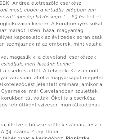
 CSBK Andrea életreszóló cserkész
Pont most, ebben a virtuális világban van
pozott ifjúsági közösségre.”
– 63 év telt el
foglalkozásra kísérte. A körülmények sokat
naz maradt: Isten, haza, magyarság,
mélyes kapcsolatok az évtizedek során csak
an szomjaznak rá az emberek, mint valaha.
vel magaslik ki a clevelandi cserkészek
csináljuk, mert hiszünk benne.” –
 a cserkészettől. A felvidéki Kassán nőtt
gyar városban, ahol a magyarságát megélni
elköteleződést jelentett számára, amikor a
. Gyermekei már Clevelandben születtek,
orukban túl voltak. Őket is a cserkész
 hogy felnőttként szívesen munkálkodjanak
.
a, illetve a büszke szüleik számára lesz a
 34. számú Zrínyi Ilona
 fehér ruhát a keringőhöz.
Pigniczky