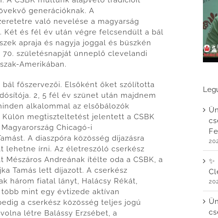
artottunk
lnövekvő generációknak. A
serkészbált
zeretetre való nevelése a magyarság
ejegyzéshez
Két és fél év után végre felcsendült a bál
szek apraja és nagyja joggal és büszkén
a 70. születésnapját ünneplő clevelandi
Észak-Amerikában.
 bál főszervezői. Elsőként őket szólította
Legu
dósítója. 2, 5 fél év szünet után majdnem
minden alkalommal az elsőbálozók
Ün
Külön megtiszteltetést jelentett a CSBK
cs
 Magyarország Chicagó-i
Fe
amást. A diaszpóra közösség díjazásra
20
t lehetne írni. Az életreszóló cserkész
t Mészáros Andreának ítélte oda a CSBK, a
✨ 
ka Tamás lett díjazott. A cserkész
Cl
 három fiatal lányt, Halácsy Rékát,
20
 több mint egy évtizede aktívan
Ün
edig a cserkész közösség teljes jogú
cs
 volna létre Balássy Erzsébet, a