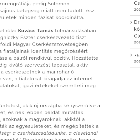
Cs
 koreográfiája pedig Solomon
20
sajnos betegség miatt nem tudott részt
ületek minden fázisát koordinálta.
Dr
kö
 elnöke
Kovács Tamás
tolmácsolásában
Cl
niczky Eszter cserkészvezető tiszt
20
ülföldi Magyar Cserkészszövetségben
 fiataljainak identitás megőrzéséért
75
a a bálról rendkívül pozitív. Hozzátette,
20
g kiváló szervezést tapasztal, aktív
y a cserkészetnek a mai rohanó
van, a fiatalokat kiragadja az internet
latokat, igazi értékeket szeretteti meg
tüntetést, akik új országba kényszerülve a
et, és neki ebben példát mutattak.
, azoknak a magyaroknak, akiktől a
zták az egyesületeket, és megépítették a
őség: a cserkészcsaládunké, a clevelandi
gyaroké.”
Beszédében kiemelte, hogy a