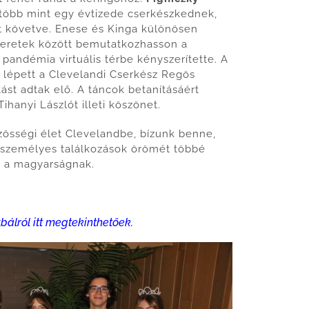
több mint egy évtizede cserkészkednek,
át követve. Enese és Kinga különösen
keretek között bemutatkozhasson a
 pandémia virtuális térbe kényszerítette. A
lépett a Clevelandi Cserkész Regös
ást adtak elő. A táncok betanításáért
ihanyi Lászlót illeti köszönet.
özösségi élet Clevelandbe, bízunk benne,
 személyes találkozások örömét többé
e a magyarságnak.
bálról itt megtekinthetőek.