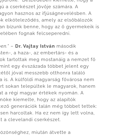
gú a cserkészet jövője számára. A
gyon hasznos az ifjúságnevelésben. A
k elköteleződés, amely az elsőbálozók
yian bízunk benne, hogy az ő gyermekeik is
letében fognak felcseperedni.
en.”
–
Dr. Vajtay István
második
sten-, a haza-, az embertárs- és a
tok tartottak meg mostanáig a nemzet fő
 mint egy évszázada többet jelent egy
étől jóval messzebb otthonra találó
ma is. A külföldi magyarság fővárosa nem
rt sokan települtek le magyarok, hanem
kat a régi magyar értékek nyomán. A
nöke kiemelte, hogy az alapítók
kező generációk talán még többet tettek:
sen harcoltak. Ha ez nem így lett volna,
 a clevelandi cserkészet.
özönséghez, miután átvette a