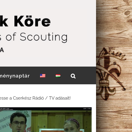
ménynaptár
sse a Cserkész Rádió / TV adásait!