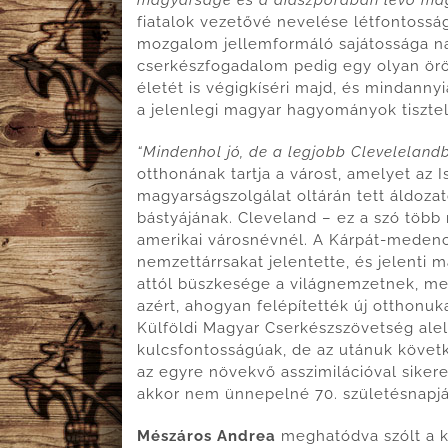
fiatalok vezetővé nevelése létfontossá
mozgalom jellemformáló sajátossága na
cserkészfogadalom pedig egy olyan örö
életét is végigkíséri majd, és mindann
a jelenlegi magyar hagyományok tiszte
“Mindenhol jó, de a legjobb Clevelelandb
otthonának tartja a várost, amelyet az I
magyarságszolgálat oltárán tett áldoza
bástyájának. Cleveland – ez a szó több
amerikai városnévnél. A Kárpát-medenc
nemzettárrsakat jelentette, és jelenti 
attól büszkesége a világnemzetnek, me
azért, ahogyan felépítették új otthonu
Külföldi Magyar Cserkészszövetség alel
kulcsfontosságúak, de az utánuk követ
az egyre növekvő asszimilációval sikere
akkor nem ünnepelné 70. születésnapját
Mészáros Andrea
meghatódva szólt a k