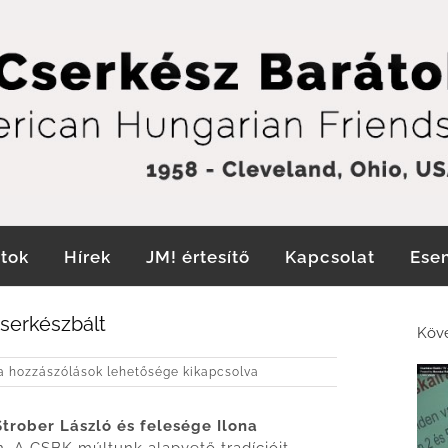
tok
Hírek
JM! értesítő
Kapcsolat
Ese
Cserkészbált
Köve
égre,
 hozzászólások lehetősége kikapcsolva
-
/2
Strober László és felesége Ilona
v
tán,
. A CSBK múltunk alapvető tradícióit