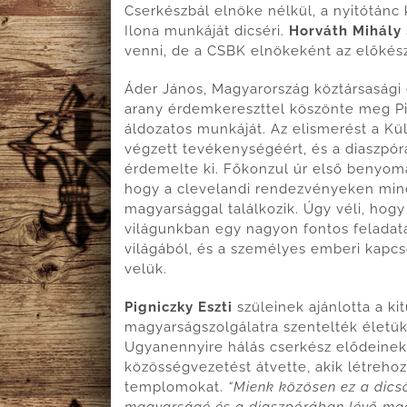
Cserkészbál elnöke nélkül, a nyitótánc
Ilona munkáját dicséri.
Horváth Mihály
venni, de a CSBK elnökeként az előkész
Áder János, Magyarország köztársasági
arany érdemkereszttel köszönte meg Pig
áldozatos munkáját. Az elismerést a K
végzett tevékenységéért, és a diaszpóra
érdemelte ki. Főkonzul úr első benyomás
hogy a clevelandi rendezvényeken mindi
magyarsággal találkozik. Úgy véli, hog
világunkban egy nagyon fontos feladata 
világából, és a személyes emberi kapcso
velük.
Pigniczky Eszti
szüleinek ajánlotta a ki
magyarságszolgálatra szentelték életük
Ugyanennyire hálás cserkész elődeinek
közösségvezetést átvette, akik létreho
templomokat.
“Mienk közösen ez a dics
magyarságé és a diaszpórában lévő ma