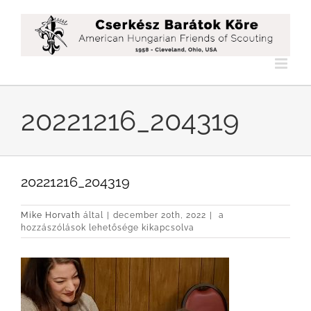
Kihagyás
20221216_204319
20221216_204319
20221216_204319
Mike Horvath
által
|
december 20th, 2022
|
a
bejegyzéshez
hozzászólások lehetősége kikapcsolva