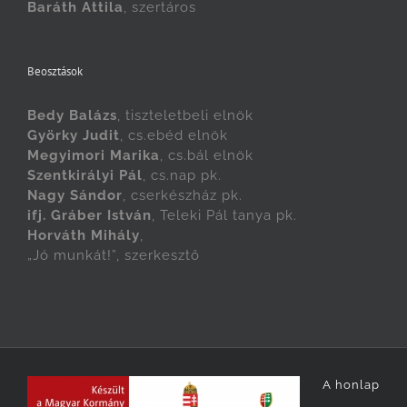
Baráth Attila
, szertáros
Beosztások
Bedy Balázs
, tiszteletbeli elnök
Györky Judit
, cs.ebéd elnök
Megyimori Marika
, cs.bál elnök
Szentkirályi Pál
, cs.nap pk.
Nagy Sándor
, cserkészház pk.
ifj. Gráber István
, Teleki Pál tanya pk.
Horváth Mihály
,
„Jó munkát!”, szerkesztő
A honlap