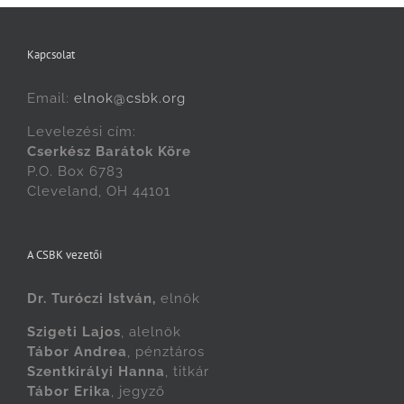
Kapcsolat
Email:
elnok@csbk.org
Levelezési cím:
Cserkész Barátok Köre
P.O. Box 6783
Cleveland, OH 44101
A CSBK vezetői
Dr. Turóczi István,
elnök
Szigeti Lajos
, alelnök
Tábor Andrea
, pénztáros
Szentkirályi Hanna
, titkár
Tábor Erika
, jegyző