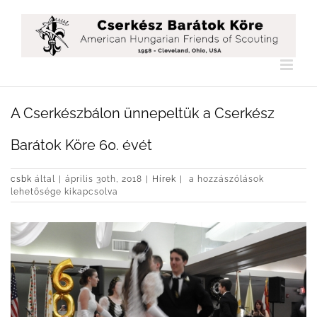
Kihagyás
A Cserkészbálon ünnepeltük a Cserkész
Barátok Köre 60. évét
A
csbk
által
|
április 30th, 2018
|
Hírek
|
a hozzászólások
Cserkészbálon
lehetősége kikapcsolva
ünnepeltük
a
Cserkész
Barátok
Köre
60.
évét
bejegyzéshez