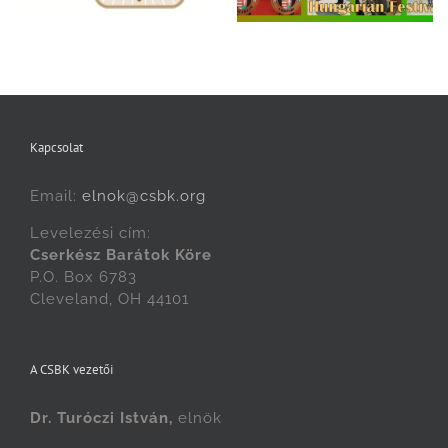
Magyar Fesztiválon!
Kapcsolat
Email:
elnok@csbk.org
Levelezési cím:
Cserkész Barátok Köre
P.O. Box 6783
Cleveland, OH 44101
A CSBK vezetői
Dr. Turóczi István,
elnök