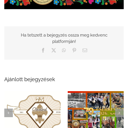
Ha tetszett a bejegyzés ossza meg kedvenc
platformján!
Facebook
X
WhatsApp
Pinterest
Email:
Ajánlott bejegyzések
Ünnepeljük a 75 éves
✨ Egy emlékezetes
magyar cserkészetet
este: a 69. Clevelandi
Clevelandban a 70.
Cserkészbál ✨