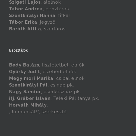
Szigeti Lajos
, alelnök
Tábor Andrea
, pénztáros
Szentkirályi Hanna
, titkár
Tábor Erika
, jegyző
Baráth Attila
, szertáros
Beosztások
Bedy Balázs
, tiszteletbeli elnök
Györky Judit
, cs.ebéd elnök
Megyimori Marika
, cs.bál elnök
Szentkirályi Pál
, cs.nap pk.
Nagy Sándor
, cserkészház pk.
ifj. Gráber István
, Teleki Pál tanya pk.
Horváth Mihály
,
„Jó munkát!”, szerkesztő