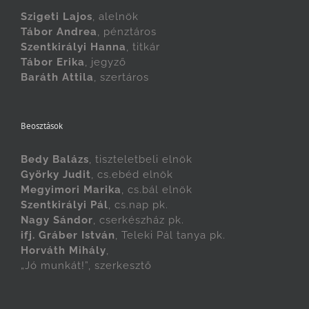
Szigeti Lajos
, alelnök
Tábor Andrea
, pénztáros
Szentkirályi Hanna
, titkár
Tábor Erika
, jegyző
Baráth Attila
, szertáros
Beosztások
Bedy Balázs
, tiszteletbeli elnök
Györky Judit
, cs.ebéd elnök
Megyimori Marika
, cs.bál elnök
Szentkirályi Pál
, cs.nap pk.
Nagy Sándor
, cserkészház pk.
ifj. Gráber István
, Teleki Pál tanya pk.
Horváth Mihály
,
„Jó munkát!”, szerkesztő