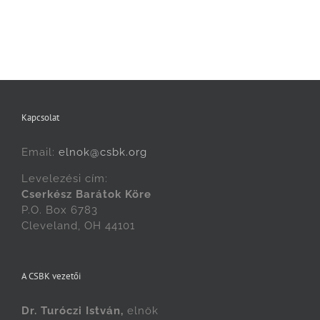
Kapcsolat
Email:
elnok@csbk.org
Levelezési cím:
Cserkész Barátok Köre
P.O. Box 6783
Cleveland, OH 44101
A CSBK vezetői
Dr. Turóczi István,
elnök