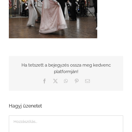
Ha tetszett a bejegyzés ossza meg kedvenc
platformján!
Facebook
X
WhatsApp
Pinterest
Email:
Hagyj üzenetet
Hozzászólás