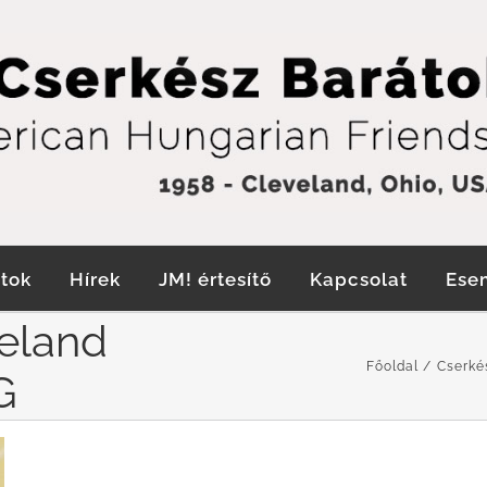
tok
Hírek
JM! értesítő
Kapcsolat
Ese
eland
Főoldal
Cserké
G