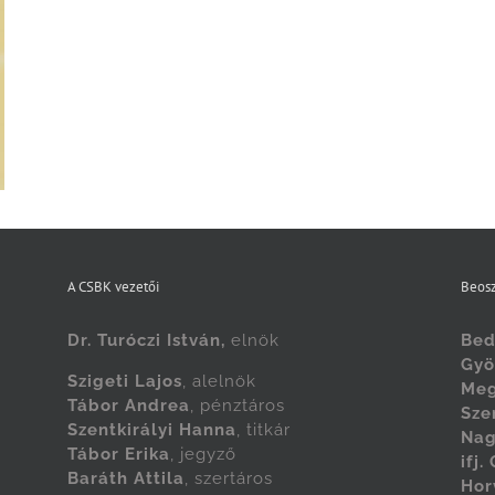
A CSBK vezetői
Beosz
Dr. Turóczi István,
elnök
Bed
Gyö
Szigeti Lajos
, alelnök
Meg
Tábor Andrea
, pénztáros
Sze
Szentkirályi Hanna
, titkár
Nag
Tábor Erika
, jegyző
ifj.
Baráth Attila
, szertáros
Hor