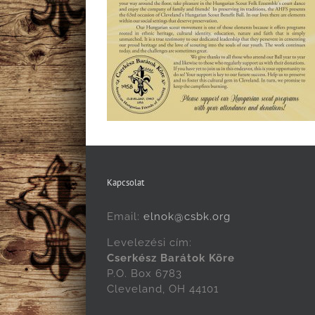
Kapcsolat
Email:
elnok@csbk.org
Levelezési cím:
Cserkész Barátok Köre
P.O. Box 6783
Cleveland, OH 44101