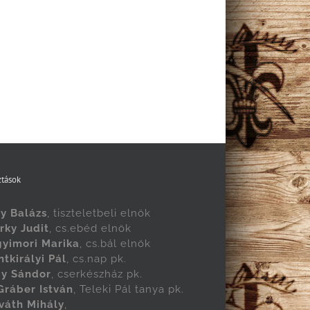
tások
y Balázs
, tiszteletbeli elnök
rky Judit
, cs.ebéd elnök
yimori Marika
, cs.bál elnök
ntkirályi Pál
, cs.nap pk.
y Sándor
, cserkészház pk.
 Gráber István
, Teleki Pál tanya pk.
váth Mihály
,