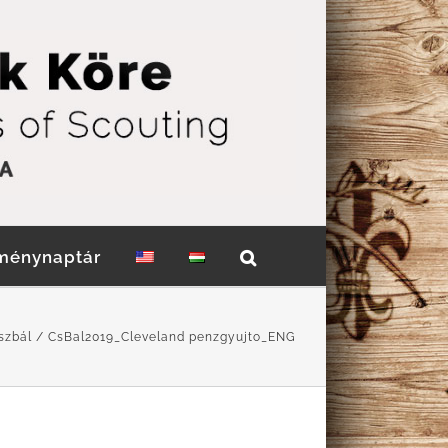
ménynaptár
szbál
CsBal2019_Cleveland penzgyujto_ENG