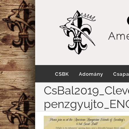
Kihagyás
CSBK
Adomány
Csapa
CsBal2019_Clev
penzgyujto_EN