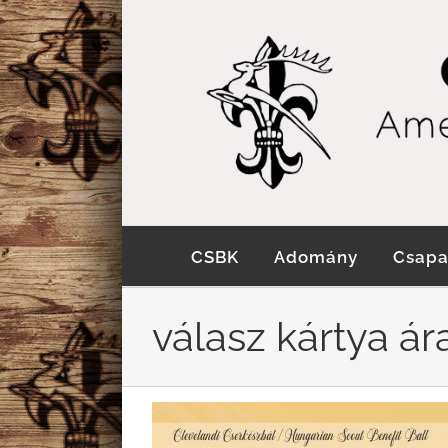
Kihagyás
CSBK
Adomány
Csapa
válasz kártya ár