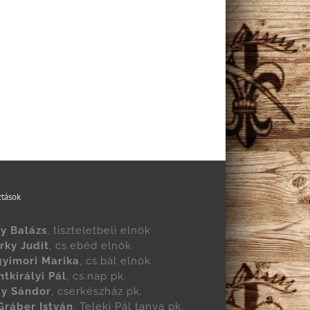
tások
y Balázs
, tiszteletbeli elnök
rky Judit
, cs.ebéd elnök
yimori Marika
, cs.bál elnök
ntkirályi Pál
, cs.nap pk.
y Sándor
, cserkészház pk.
 Gráber István
, Teleki Pál tanya pk.