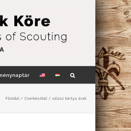
ménynaptár
Főoldal
Cserkészbál
válasz kártya árak