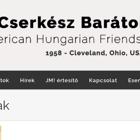
tok
Hírek
JM! értesítő
Kapcsolat
Ese
ak