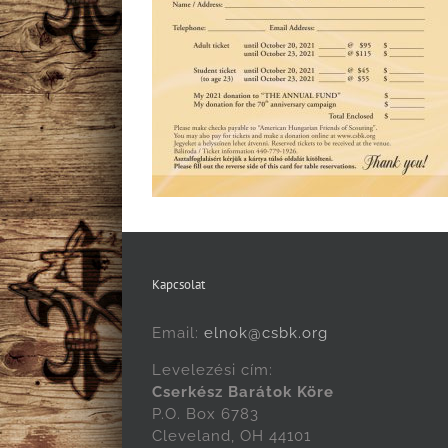
Kapcsolat
Email:
elnok@csbk.org
Levelezési cím:
Cserkész Barátok Köre
P.O. Box 6783
Cleveland, OH 44101