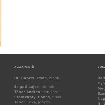
A CSBK vezetői
Beosz
Dr. Turóczi István,
elnök
Bed
Gyö
Szigeti Lajos
, alelnök
Meg
Tábor Andrea
, pénztáros
Sze
Szentkirályi Hanna
, titkár
Nag
Tábor Erika
, jegyző
ifj.