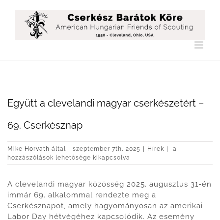
Kihagyás
Együtt a clevelandi magyar cserkészetért –
69. Cserkésznap
Együtt
Mike Horvath
által
|
szeptember 7th, 2025
|
Hírek
|
a
a
hozzászólások lehetősége kikapcsolva
clevelandi
magyar
A clevelandi magyar közösség 2025. augusztus 31-én
cserkészetért
–
immár 69. alkalommal rendezte meg a
69.
Cserkésznapot, amely hagyományosan az amerikai
Cserkésznap
Labor Day hétvégéhez kapcsolódik. Az esemény
bejegyzéshez