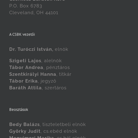
P.O. Box 6783
Cleveland, OH 44101
A CSBK vezetői
Dr. Turóczi István,
elnök
Szigeti Lajos
, alelnök
Tábor Andrea
, pénztáros
Szentkirályi Hanna
, titkár
Tábor Erika
, jegyző
Baráth Attila
, szertáros
Beosztások
Bedy Balázs
, tiszteletbeli elnök
Györky Judit
, cs.ebéd elnök