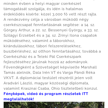
minden évben a helyi magyar cserkészet
támogatását szolgálja, és idén is hatalmas
érdeklődés kísérte: közel 3,000 fő vett részt rajta.
A rendezvény célja a városban működő négy
cserkészcsapat fenntartásának segítése: a 14. sz.
Görgey Arthur, a 22. sz. Bessenyei György, a 33. sz.
Szilágyi Erzsébet és a 34. sz. Zrínyi Ilona csapatok
működéséhez, valamint a táborokhoz,
kirándulásokhoz, tábori felszerelésekhez,
buszbérléshez, az otthon fenntartásához, továbbá a
Cserkészház és a Teleki Pál Cserkészpark
fejlesztéséhez járulnak hozzá az adományok.
Fővendégként a Szövetséget képviselte Marshall
Tamás alelnök, Dala Irén VT és Varga Pándi Réka
VKVT. A diplomáciai testület részéről jelen volt
Aradvári László, magyar közösségi diplomata,
valamint Krasznai Csaba, Ohio tiszteletbeli konzul.
Fényképek, videó és program részletek ITT
megtalálhatók!