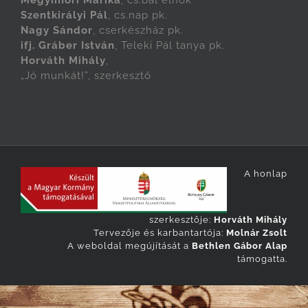
Megyimori Marika
, cs.bál elnök
Szentkirályi Pál
, cs.nap pk.
Nagy Sándor
, cserkészház pk.
ifj. Gráber István
, Teleki Pál tanya pk.
Horváth Mihály
,
„Jó munkát!”, szerkesztő
A honlap
szerkesztője:
Horváth Mihály
Tervezője és karbantartója:
Molnár Zsolt
A weboldal megújítását a
Bethlen Gábor Alap
támogatta.
English
Magyar