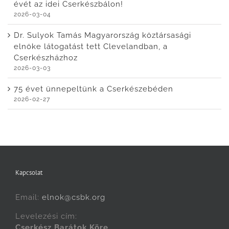
évét az idei Cserkészbálon!
2026-03-04
Dr. Sulyok Tamás Magyarország köztársasági
elnöke látogatást tett Clevelandban, a
Cserkészházhoz
2026-03-03
75 évet ünnepeltünk a Cserkészebéden
2026-02-27
Kapcsolat
Email:
elnok@csbk.org
Levelezési cím:
Cserkész Barátok Köre