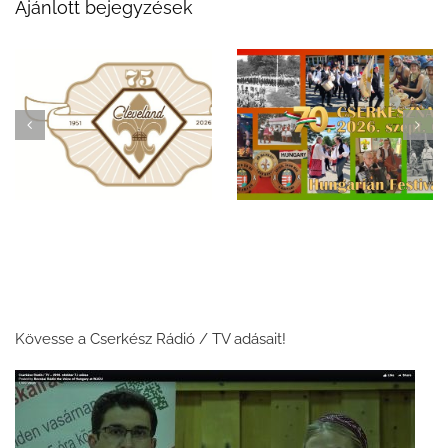
Ajánlott bejegyzések
Ünnepeljük a 75 éves
✨ Egy emlékezetes
magyar cserkészetet
este: a 69. Clevelandi
Clevelandban a 70.
Cserkészbál ✨
Magyar Fesztiválon!
Kövesse a Cserkész Rádió / TV adásait!