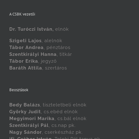
A CSBK vezetői
Dr. Turóczi István,
elnök
Szigeti Lajos
, alelnök
Tábor Andrea
, pénztáros
Szentkirályi Hanna
, titkár
Tábor Erika
, jegyző
Baráth Attila
, szertáros
Beosztások
Bedy Balázs
, tiszteletbeli elnök
Györky Judit
, cs.ebéd elnök
Megyimori Marika
, cs.bál elnök
Szentkirályi Pál
, cs.nap pk.
Nagy Sándor
, cserkészház pk.
ifj. Gráber István
, Teleki Pál tanya pk.