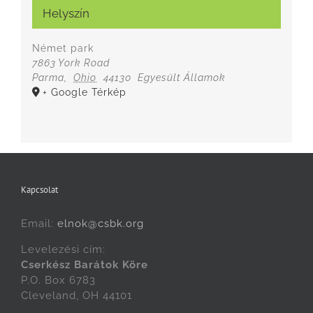
Helyszín
Német park
7863 York Road
Parma
,
Ohio
44130
Egyesült Államok
+ Google Térkép
Kapcsolat
Email:
elnok@csbk.org
Levelezési cím:
Cserkész Barátok Köre
P.O. Box 6783
Cleveland, OH 44101