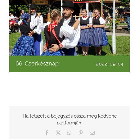
66. Cserkésznap
2022-09-04
Ha tetszett a bejegyzés ossza meg kedvenc
platformján!
Facebook
X
WhatsApp
Pinterest
Email: