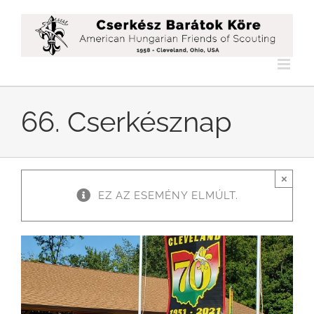
Kihagyás
66. Cserkésznap
×
EZ AZ ESEMÉNY ELMÚLT.