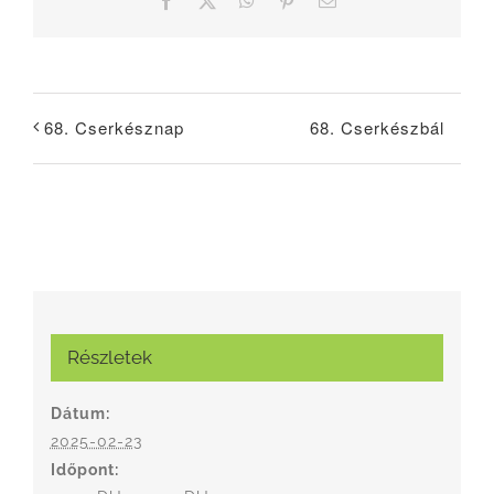
68. Cserkészbál
68. Cserkésznap
Részletek
Dátum:
2025-02-23
Időpont: