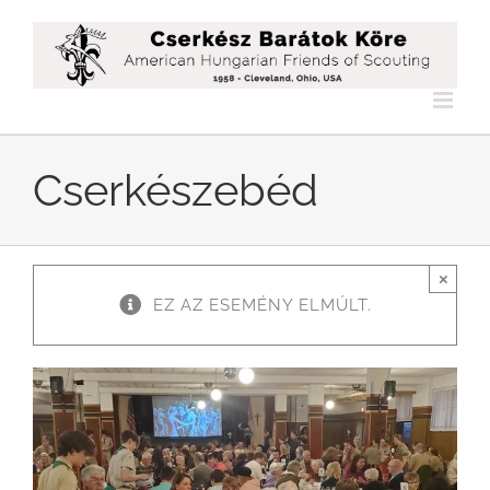
Kihagyás
Cserkészebéd
×
EZ AZ ESEMÉNY ELMÚLT.