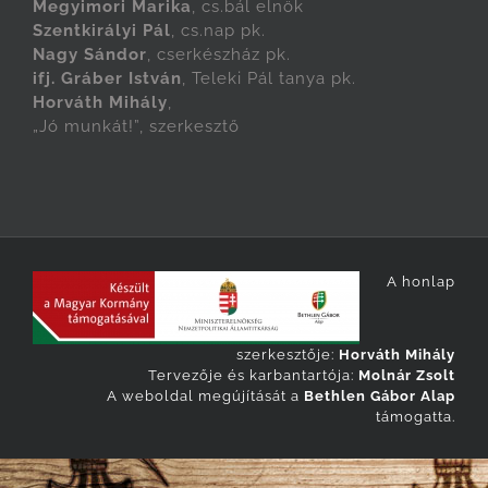
Megyimori Marika
, cs.bál elnök
Szentkirályi Pál
, cs.nap pk.
Nagy Sándor
, cserkészház pk.
ifj. Gráber István
, Teleki Pál tanya pk.
Horváth Mihály
,
„Jó munkát!”, szerkesztő
A honlap
szerkesztője:
Horváth Mihály
Tervezője és karbantartója:
Molnár Zsolt
A weboldal megújítását a
Bethlen Gábor Alap
támogatta.
English
Magyar