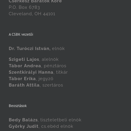
Cserkész Barátok Köre
P.O. Box 6783
Cleveland, OH 44101
A CSBK vezetői
Dr. Turóczi István,
elnök
Szigeti Lajos
, alelnök
Tábor Andrea
, pénztáros
Szentkirályi Hanna
, titkár
Tábor Erika
, jegyző
Baráth Attila
, szertáros
Beosztások
Bedy Balázs
, tiszteletbeli elnök
Györky Judit
, cs.ebéd elnök