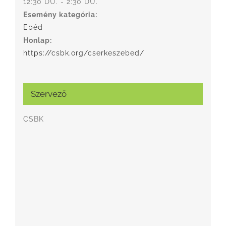
12:30 DU. - 2:30 DU.
Esemény kategória:
Ebéd
Honlap:
https://csbk.org/cserkeszebed/
Szervező
CSBK