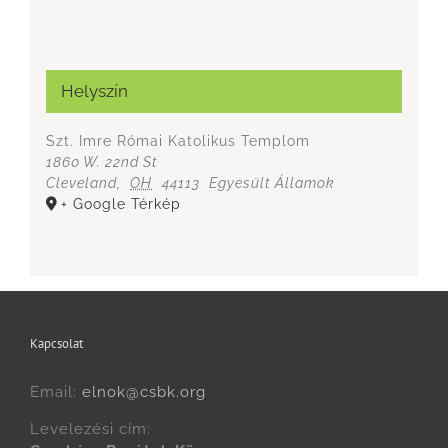
Helyszín
Szt. Imre Római Katolikus Templom
1860 W. 22nd St
Cleveland
,
OH
44113
Egyesült Államok
+ Google Térkép
Kapcsolat
Email:
elnok@csbk.org
Levelezési cím: