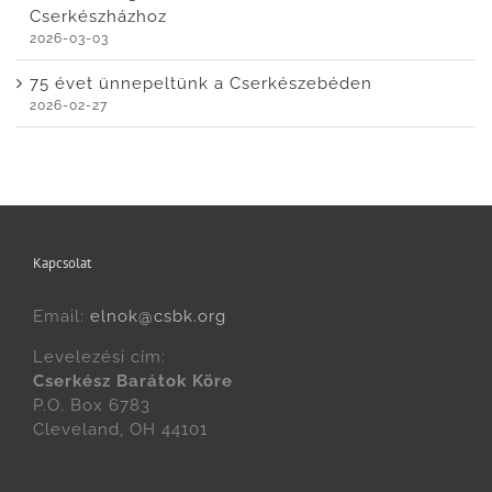
Cserkészházhoz
2026-03-03
75 évet ünnepeltünk a Cserkészebéden
2026-02-27
Kapcsolat
Email:
elnok@csbk.org
Levelezési cím:
Cserkész Barátok Köre
P.O. Box 6783
Cleveland, OH 44101