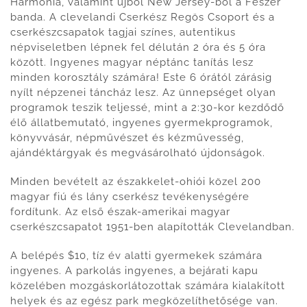
Harmonia, valamint újból New Jersey-ből a Fészer
banda. A clevelandi Cserkész Regös Csoport és a
cserkészcsapatok tagjai színes, autentikus
népviseletben lépnek fel délután 2 óra és 5 óra
között. Ingyenes magyar néptánc tanítás lesz
minden korosztály számára! Este 6 órától zárásig
nyílt népzenei táncház lesz. Az ünnepséget olyan
programok teszik teljessé, mint a 2:30-kor kezdődő
élő állatbemutató, ingyenes gyermekprogramok,
könyvvásár, népművészet és kézművesség,
ajándéktárgyak és megvásárolható újdonságok.
Minden bevételt az északkelet-ohiói közel 200
magyar fiú és lány cserkész tevékenységére
fordítunk. Az első észak-amerikai magyar
cserkészcsapatot 1951-ben alapították Clevelandban.
A belépés $10, tíz év alatti gyermekek számára
ingyenes. A parkolás ingyenes, a bejárati kapu
közelében mozgáskorlátozottak számára kialakított
helyek és az egész park megközelíthetősége van.