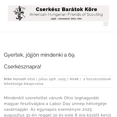
Kihagyás
Gyertek, jöjjön mindenki a 69.
Cserkésznapra!
Gyertek,
Mike Horvath
által
|
július 29th, 2025
|
Hírek
|
a hozzászólások
jöjjön
lehetősége kikapcsolva
mindenki
a
Mindenkit szeretettel várunk Ohio legnagyobb
69.
Cserkésznapra!
magyar fesztiváljára a Labor Day ünnep hétvégéje
bejegyzéshez
vasárnapján. Az egynapos eseményre 2025.
augusztus 31-én reggel 10 és este 8 óra között kerül