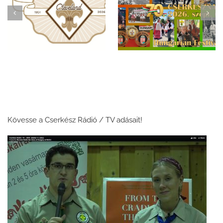
Ünnepeljük a 75 éves
✨ Egy emlékezetes
magyar cserkészetet
este: a 69. Clevelandi
Clevelandban a 70.
Cserkészbál ✨
Magyar Fesztiválon!
Kövesse a Cserkész Rádió / TV adásait!