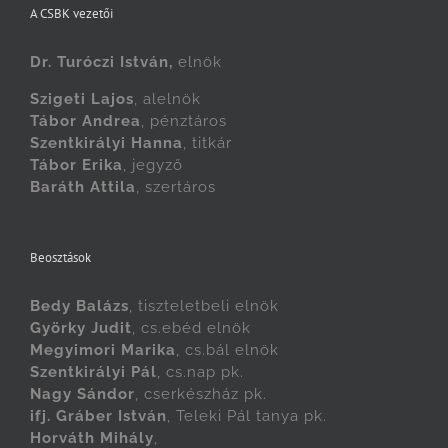
A CSBK vezetői
Dr. Turóczi István,
elnök
Szigeti Lajos
, alelnök
Tábor Andrea
, pénztáros
Szentkirályi Hanna
, titkár
Tábor Erika
, jegyző
Baráth Attila
, szertáros
Beosztások
Bedy Balázs
, tiszteletbeli elnök
Györky Judit
, cs.ebéd elnök
Megyimori Marika
, cs.bál elnök
Szentkirályi Pál
, cs.nap pk.
Nagy Sándor
, cserkészház pk.
ifj. Gráber István
, Teleki Pál tanya pk.
Horváth Mihály
,