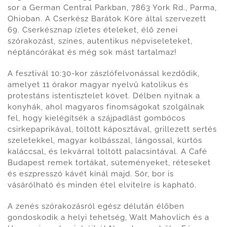
sor a German Central Parkban, 7863 York Rd., Parma,
Ohioban. A Cserkész Barátok Köre által szervezett
69. Cserkésznap ízletes ételeket, élő zenei
szórakozást, színes, autentikus népviseleteket,
néptáncórákat és még sok mást tartalmaz!
A fesztivál 10:30-kor zászlófelvonással kezdődik,
amelyet 11 órakor magyar nyelvű katolikus és
protestáns istentisztelet követ. Délben nyitnak a
konyhák, ahol magyaros finomságokat szolgálnak
fel, hogy kielégítsék a szájpadlást gombócos
csirkepaprikával, töltött káposztával, grillezett sertés
szeletekkel, magyar kolbásszal, lángossal, kürtös
kaláccsal, és lekvárral töltött palacsintával. A Café
Budapest remek tortákat, süteményeket, réteseket
és eszpresszó kávét kínál majd. Sör, bor is
vásárólható és minden étel elvitelre is kapható.
A zenés szórakozásról egész délután élőben
gondoskodik a helyi tehetség, Walt Mahovlich és a