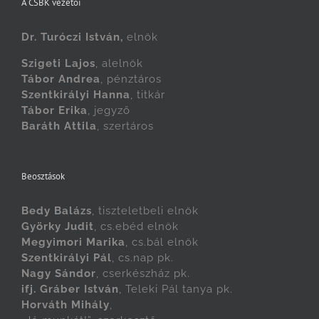
A CSBK vezetői
Dr. Turóczi István,
elnök
Szigeti Lajos
, alelnök
Tábor Andrea
, pénztáros
Szentkirályi Hanna
, titkár
Tábor Erika
, jegyző
Baráth Attila
, szertáros
Beosztások
Bedy Balázs
, tiszteletbeli elnök
Györky Judit
, cs.ebéd elnök
Megyimori Marika
, cs.bál elnök
Szentkirályi Pál
, cs.nap pk.
Nagy Sándor
, cserkészház pk.
ifj. Gráber István
, Teleki Pál tanya pk.
Horváth Mihály
,