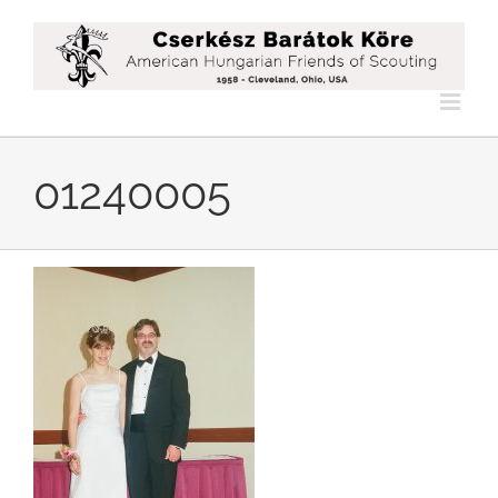
Kihagyás
01240005