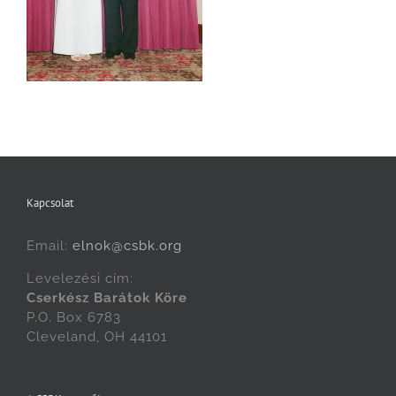
Kapcsolat
Email:
elnok@csbk.org
Levelezési cím:
Cserkész Barátok Köre
P.O. Box 6783
Cleveland, OH 44101