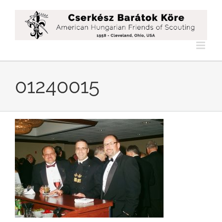
Kihagyás
01240015