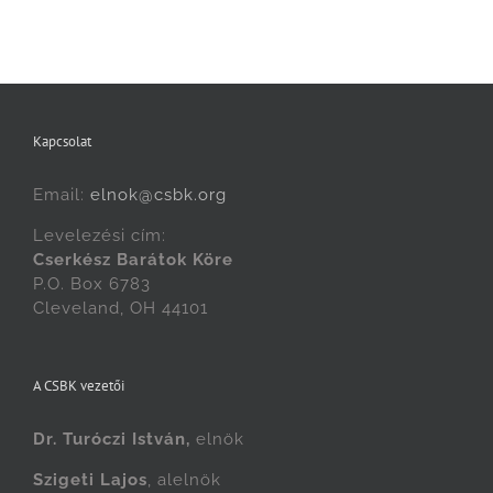
Kapcsolat
Email:
elnok@csbk.org
Levelezési cím:
Cserkész Barátok Köre
P.O. Box 6783
Cleveland, OH 44101
A CSBK vezetői
Dr. Turóczi István,
elnök
Szigeti Lajos
, alelnök