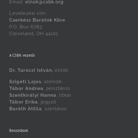
Email:
elnok@csbk.org
Levelezési cím:
Cserkész Barátok Köre
P.O. Box 6783
Cleveland, OH 44101
A CSBK vezetői
Dr. Turóczi István,
elnök
Szigeti Lajos
, alelnök
Tábor Andrea
, pénztáros
Szentkirályi Hanna
, titkár
Tábor Erika
, jegyző
Baráth Attila
, szertáros
Beosztások