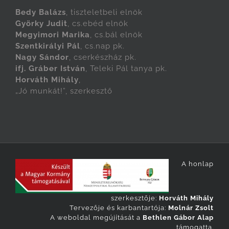
Bedy Balázs
, tiszteletbeli elnök
Györky Judit
, cs.ebéd elnök
Megyimori Marika
, cs.bál elnök
Szentkirályi Pál
, cs.nap pk.
Nagy Sándor
, cserkészház pk.
ifj. Gráber István
, Teleki Pál tanya pk.
Horváth Mihály
,
„Jó munkát!”, szerkesztő
A honlap
szerkesztője:
Horváth Mihály
Tervezője és karbantartója:
Molnár Zsolt
A weboldal megújítását a
Bethlen Gábor Alap
támogatta.