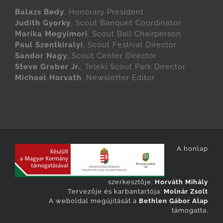
Balazs Bedy
, Honorary President
Judith Gyorky
, Scout Banquet Coordinator
Marika Megyimori
, Scout Ball Chairperson
Paul Szentkiralyi
, Scout Festival Director
Sandor Nagy
, Scout Center Director
Steve Graber Jr.
, Teleki Scout Park Director
Michael Horvath
, Newsletter Editor
A honlap
szerkesztője:
Horváth Mihály
Tervezője és karbantartója:
Molnár Zsolt
A weboldal megújítását a
Bethlen Gábor Alap
támogatta.