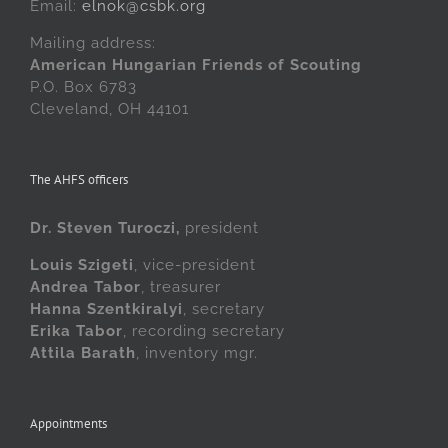
Email:
elnok@csbk.org
Mailing address:
American Hungarian Friends of Scouting
P.O. Box 6783
Cleveland, OH 44101
The AHFS officers
Dr. Steven Turoczi,
president
Louis Szigeti
, vice-president
Andrea Tabor
, treasurer
Hanna Szentkiralyi
, secretary
Erika Tabor
, recording secretary
Attila Barath
, inventory mgr.
Appointments