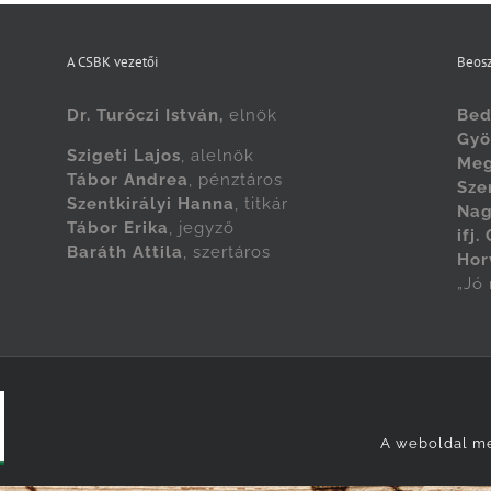
A CSBK vezetői
Beosz
Dr. Turóczi István,
elnök
Bed
Gyö
Szigeti Lajos
, alelnök
Meg
Tábor Andrea
, pénztáros
Sze
Szentkirályi Hanna
, titkár
Nag
Tábor Erika
, jegyző
ifj.
Baráth Attila
, szertáros
Hor
„Jó
A weboldal me