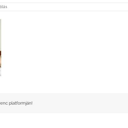
ólás
enc platformján!