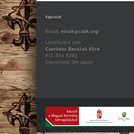
Kapcsolat
Email:
elnok@csbk.org
Levelezési cím:
Cserkész Barátok Köre
P.O. Box 6783
Cleveland, OH 44101