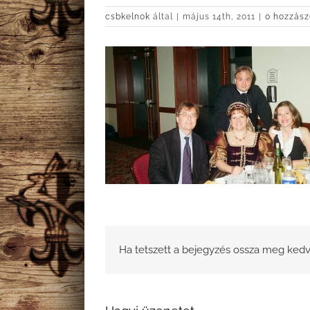
csbkelnok
által
|
május 14th, 2011
|
0 hozzász
Ha tetszett a bejegyzés ossza meg kedv