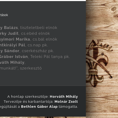
tások
y Balázs
, tiszteletbeli elnök
rky Judit
, cs.ebéd elnök
yimori Marika
, cs.bál elnök
ntkirályi Pál
, cs.nap pk.
y Sándor
, cserkészház pk.
 Gráber István
, Teleki Pál tanya pk.
váth Mihály
,
 munkát!”, szerkesztő
A honlap szerkesztője:
Horváth Mihály
Tervezője és karbantartója:
Molnár Zsolt
gújítását a
Bethlen Gábor Alap
támogatta.