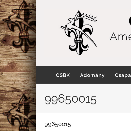
Kihagyás
CSBK
Adomány
Csapa
99650015
99650015