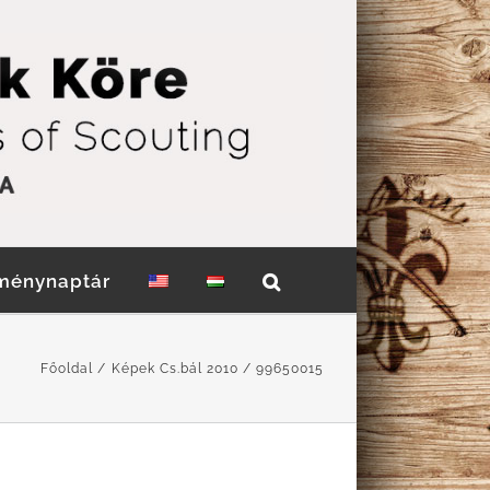
ménynaptár
Főoldal
Képek Cs.bál 2010
99650015