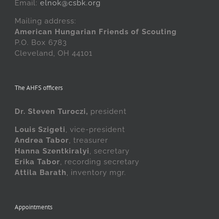
Email:
elnok@csbk.org
Mailing address:
American Hungarian Friends of Scouting
P.O. Box 6783
Cleveland, OH 44101
The AHFS officers
Dr. Steven Turoczi,
president
Louis Szigeti
, vice-president
Andrea Tabor
, treasurer
Hanna Szentkiralyi
, secretary
Erika Tabor
, recording secretary
Attila Barath
, inventory mgr.
Appointments