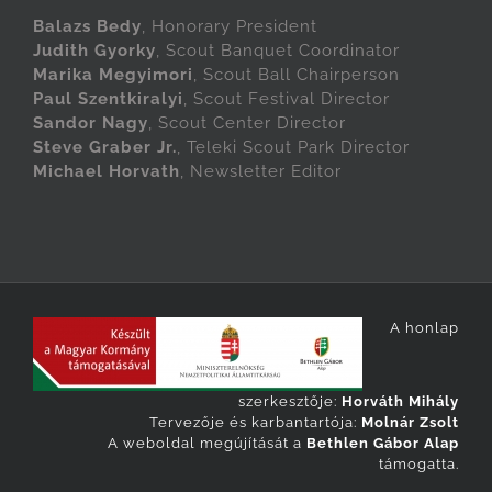
Balazs Bedy
, Honorary President
Judith Gyorky
, Scout Banquet Coordinator
Marika Megyimori
, Scout Ball Chairperson
Paul Szentkiralyi
, Scout Festival Director
Sandor Nagy
, Scout Center Director
Steve Graber Jr.
, Teleki Scout Park Director
Michael Horvath
, Newsletter Editor
A honlap
szerkesztője:
Horváth Mihály
Tervezője és karbantartója:
Molnár Zsolt
A weboldal megújítását a
Bethlen Gábor Alap
támogatta.